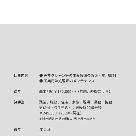
仕事内容
● 天井クレーン等の生産設備の製造・現地取付
● 工業用熱処理炉のメンテナンス
給与
基本月給￥180,800 ～（年齢、経験による）
諸手当
残業、職務、住宅、家族、現場、通勤、皆勤
支給例（諸手当込）：未経験20歳未婚
￥245,800（2020年現在）
＊試用期間3ヵ月の間は、当社規定の給与
賞与
年２回