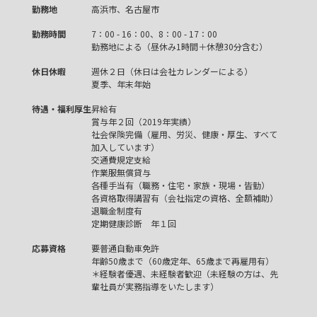
勤務地
高浜市、名古屋市
勤務時間
7：00 - 16：00、8：00 - 17：00
勤務地による（昼休み1時間＋休憩30分含む）
休日休暇
週休２日（休日は会社カレンダーによる）
夏季、年末年始
待遇・福利厚生
昇給有
賞与年２回（2019年実績）
社会保険完備（雇用、労災、健康・厚生、すべて
加入しています）
交通費規定支給
作業服無償貸与
各種手当有（職務・住宅・家族・現場・皆勤）
各資格取得講習有（会社指定の資格、全額補助）
退職金制度有
定期健康診断 年１回
応募資格
要普通自動車免許
年齢50歳まで（60歳定年、65歳まで再雇用有）
＊経験者優遇、未経験者歓迎（未経験の方は、先
輩社員が実務指導をいたします）